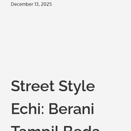
Posted
December 13, 2025
on
Street Style
Echi: Berani