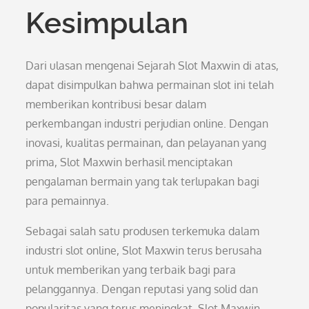
Kesimpulan
Dari ulasan mengenai Sejarah Slot Maxwin di atas,
dapat disimpulkan bahwa permainan slot ini telah
memberikan kontribusi besar dalam
perkembangan industri perjudian online. Dengan
inovasi, kualitas permainan, dan pelayanan yang
prima, Slot Maxwin berhasil menciptakan
pengalaman bermain yang tak terlupakan bagi
para pemainnya.
Sebagai salah satu produsen terkemuka dalam
industri slot online, Slot Maxwin terus berusaha
untuk memberikan yang terbaik bagi para
pelanggannya. Dengan reputasi yang solid dan
popularitas yang terus meningkat, Slot Maxwin