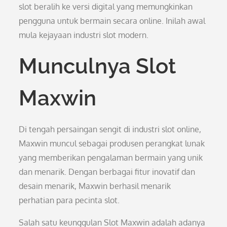
slot beralih ke versi digital yang memungkinkan
pengguna untuk bermain secara online. Inilah awal
mula kejayaan industri slot modern.
Munculnya Slot
Maxwin
Di tengah persaingan sengit di industri slot online,
Maxwin muncul sebagai produsen perangkat lunak
yang memberikan pengalaman bermain yang unik
dan menarik. Dengan berbagai fitur inovatif dan
desain menarik, Maxwin berhasil menarik
perhatian para pecinta slot.
Salah satu keunggulan Slot Maxwin adalah adanya