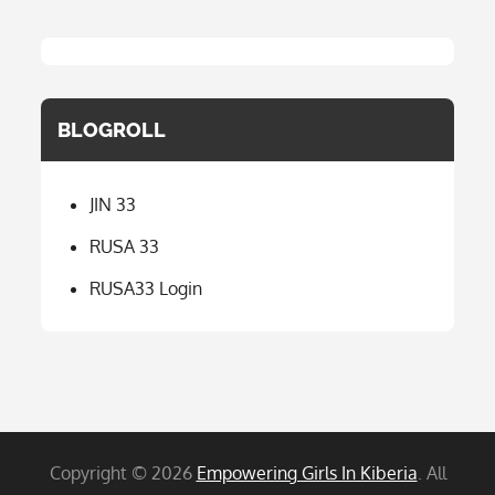
BLOGROLL
JIN 33
RUSA 33
RUSA33 Login
Copyright © 2026
Empowering Girls In Kiberia
. All