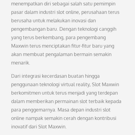
menempatkan diri sebagai salah satu pemimpin
pasar dalam industri slot online, perusahaan terus
berusaha untuk melakukan inovasi dan
pengembangan baru. Dengan teknologi canggih
yang terus berkembang, para pengembang
Maxwin terus menciptakan fitur-fitur baru yang
akan membuat pengalaman bermain semakin
menarik.
Dari integrasi kecerdasan buatan hingga
penggunaan teknologi virtual reality, Slot Maxwin
berkomitmen untuk terus menjadi yang terdepan
dalam memberikan permainan slot terbaik kepada
para penggemarnya. Masa depan industri slot
online nampak semakin cerah dengan kontribusi
inovatif dari Slot Maxwin.