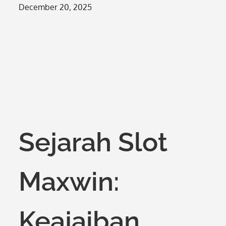
Posted
December 20, 2025
on
Sejarah Slot
Maxwin:
Keajaiban