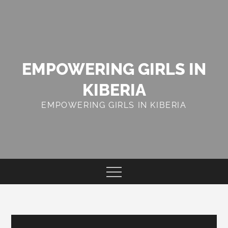
Skip
to
content
EMPOWERING GIRLS IN
KIBERIA
EMPOWERING GIRLS IN KIBERIA