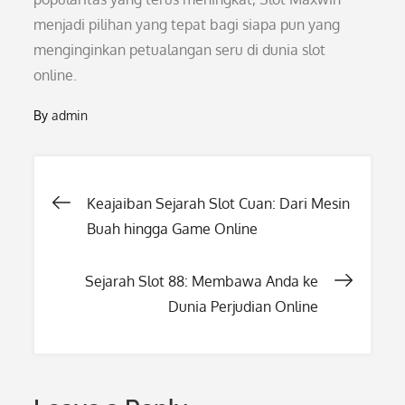
menjadi pilihan yang tepat bagi siapa pun yang
menginginkan petualangan seru di dunia slot
online.
By
admin
Post
Keajaiban Sejarah Slot Cuan: Dari Mesin
Buah hingga Game Online
navigation
Sejarah Slot 88: Membawa Anda ke
Dunia Perjudian Online