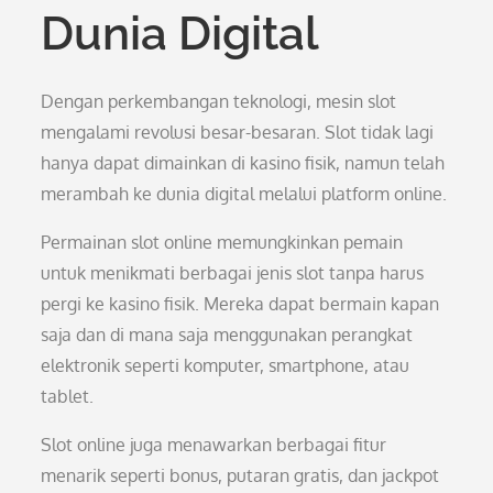
Dunia Digital
Dengan perkembangan teknologi, mesin slot
mengalami revolusi besar-besaran. Slot tidak lagi
hanya dapat dimainkan di kasino fisik, namun telah
merambah ke dunia digital melalui platform online.
Permainan slot online memungkinkan pemain
untuk menikmati berbagai jenis slot tanpa harus
pergi ke kasino fisik. Mereka dapat bermain kapan
saja dan di mana saja menggunakan perangkat
elektronik seperti komputer, smartphone, atau
tablet.
Slot online juga menawarkan berbagai fitur
menarik seperti bonus, putaran gratis, dan jackpot