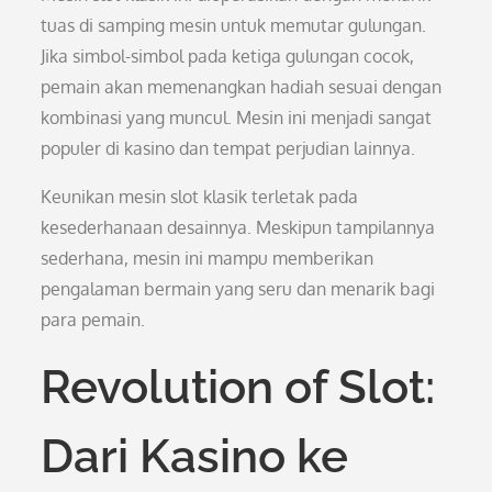
tuas di samping mesin untuk memutar gulungan.
Jika simbol-simbol pada ketiga gulungan cocok,
pemain akan memenangkan hadiah sesuai dengan
kombinasi yang muncul. Mesin ini menjadi sangat
populer di kasino dan tempat perjudian lainnya.
Keunikan mesin slot klasik terletak pada
kesederhanaan desainnya. Meskipun tampilannya
sederhana, mesin ini mampu memberikan
pengalaman bermain yang seru dan menarik bagi
para pemain.
Revolution of Slot:
Dari Kasino ke