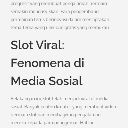
progresif yang membuat pengalaman bermain
semakin mengasyikkan. Para pengembang
permainan terus berinovasi dalam menciptakan
tema-tema yang unik dan grafis yang memukau.
Slot Viral:
Fenomena di
Media Sosial
Belakangan ini, slot telah menjadi viral di media
sosial. Banyak konten kreator yang membuat video
bermain slot dan membagikan pengalaman
mereka kepada para penggemar. Hal ini