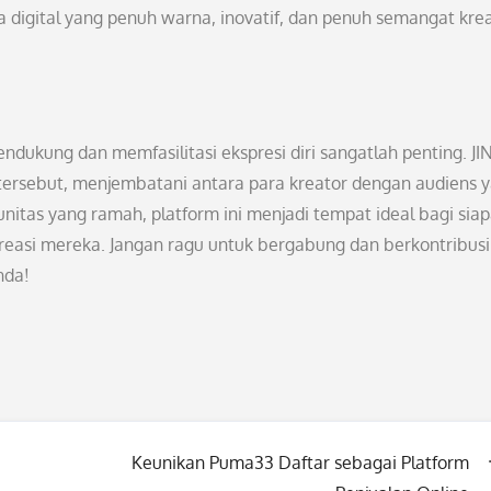
 digital yang penuh warna, inovatif, dan penuh semangat krea
 mendukung dan memfasilitasi ekspresi diri sangatlah penting. JI
 tersebut, menjembatani antara para kreator dengan audiens 
nitas yang ramah, platform ini menjadi tempat ideal bagi sia
reasi mereka. Jangan ragu untuk bergabung dan berkontribusi
nda!
Keunikan Puma33 Daftar sebagai Platform