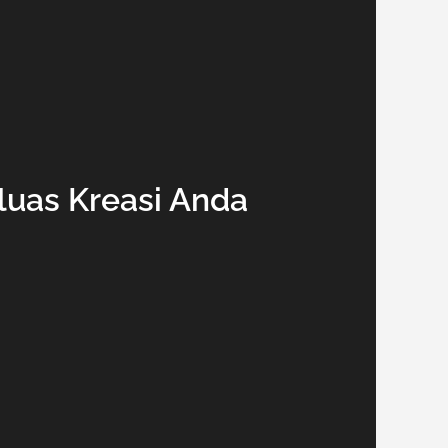
luas Kreasi Anda