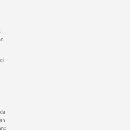
k
an
gi
ada
dan
ang