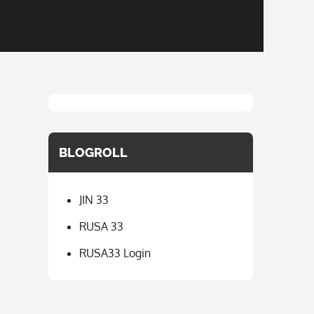
BLOGROLL
JIN 33
RUSA 33
RUSA33 Login