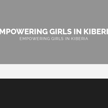
MPOWERING GIRLS IN KIBER
EMPOWERING GIRLS IN KIBERIA