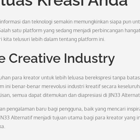
informasi dan teknologi semakin memungkinkan siapa pun un
alah satu platform yang sedang menjadi perbincangan hangat
 kita telusuri lebih dalam tentang platform ini.
e Creative Industry
uhan para kreator untuk lebih leluasa berekspresi tanpa batas
orm ini benar-benar merevolusi industri kreatif secara keseluruh
tulisan, semua dapat ditemukan dan diapresiasi di JIN33 Alternati
 pengalaman baru bagi pengguna, baik yang mencari inspir
IN33 Alternatif menjadi tujuan utama bagi para kreator yang i
ka.