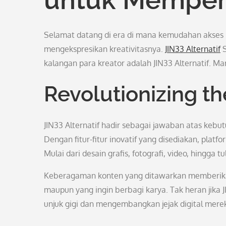
Selamat datang di era di mana kemudahan akses 
mengekspresikan kreativitasnya.
JIN33 Alternatif
S
kalangan para kreator adalah JIN33 Alternatif. Mari
Revolutionizing th
JIN33 Alternatif hadir sebagai jawaban atas kebut
Dengan fitur-fitur inovatif yang disediakan, platf
Mulai dari desain grafis, fotografi, video, hingga 
Keberagaman konten yang ditawarkan memberikan
maupun yang ingin berbagi karya. Tak heran jika J
unjuk gigi dan mengembangkan jejak digital mere