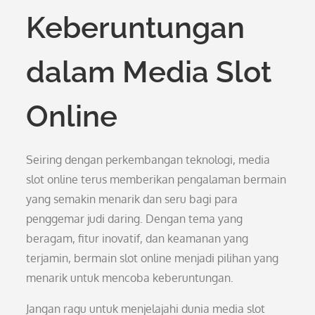
Keberuntungan
dalam Media Slot
Online
Seiring dengan perkembangan teknologi, media
slot online terus memberikan pengalaman bermain
yang semakin menarik dan seru bagi para
penggemar judi daring. Dengan tema yang
beragam, fitur inovatif, dan keamanan yang
terjamin, bermain slot online menjadi pilihan yang
menarik untuk mencoba keberuntungan.
Jangan ragu untuk menjelajahi dunia media slot