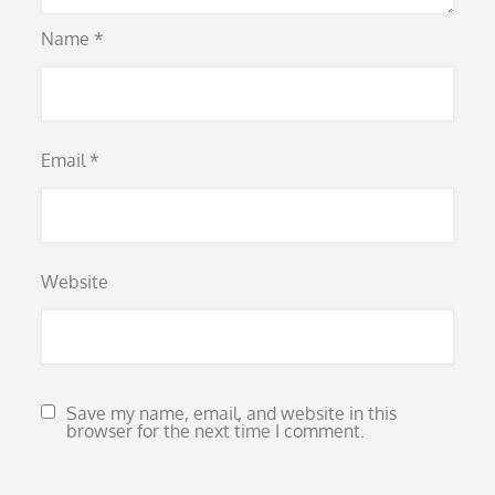
Name
*
Email
*
Website
Save my name, email, and website in this
browser for the next time I comment.