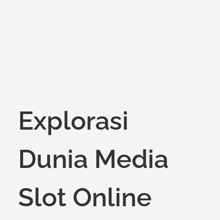
Explorasi
Dunia Media
Slot Online