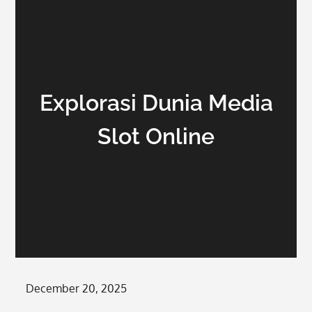
Explorasi Dunia Media
Slot Online
Posted
December 20, 2025
on