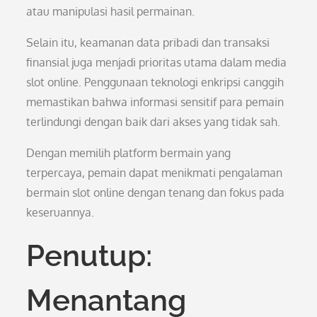
atau manipulasi hasil permainan.
Selain itu, keamanan data pribadi dan transaksi
finansial juga menjadi prioritas utama dalam media
slot online. Penggunaan teknologi enkripsi canggih
memastikan bahwa informasi sensitif para pemain
terlindungi dengan baik dari akses yang tidak sah.
Dengan memilih platform bermain yang
terpercaya, pemain dapat menikmati pengalaman
bermain slot online dengan tenang dan fokus pada
keseruannya.
Penutup:
Menantang