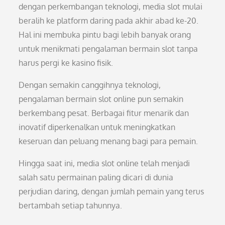
dengan perkembangan teknologi, media slot mulai
beralih ke platform daring pada akhir abad ke-20.
Hal ini membuka pintu bagi lebih banyak orang
untuk menikmati pengalaman bermain slot tanpa
harus pergi ke kasino fisik.
Dengan semakin canggihnya teknologi,
pengalaman bermain slot online pun semakin
berkembang pesat. Berbagai fitur menarik dan
inovatif diperkenalkan untuk meningkatkan
keseruan dan peluang menang bagi para pemain.
Hingga saat ini, media slot online telah menjadi
salah satu permainan paling dicari di dunia
perjudian daring, dengan jumlah pemain yang terus
bertambah setiap tahunnya.