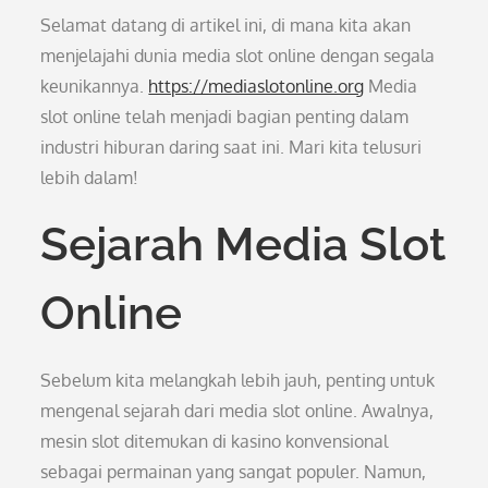
Selamat datang di artikel ini, di mana kita akan
menjelajahi dunia media slot online dengan segala
keunikannya.
https://mediaslotonline.org
Media
slot online telah menjadi bagian penting dalam
industri hiburan daring saat ini. Mari kita telusuri
lebih dalam!
Sejarah Media Slot
Online
Sebelum kita melangkah lebih jauh, penting untuk
mengenal sejarah dari media slot online. Awalnya,
mesin slot ditemukan di kasino konvensional
sebagai permainan yang sangat populer. Namun,