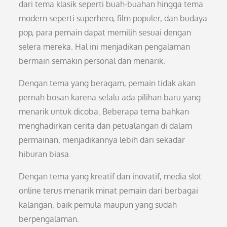
dari tema klasik seperti buah-buahan hingga tema
modern seperti superhero, film populer, dan budaya
pop, para pemain dapat memilih sesuai dengan
selera mereka. Hal ini menjadikan pengalaman
bermain semakin personal dan menarik.
Dengan tema yang beragam, pemain tidak akan
pernah bosan karena selalu ada pilihan baru yang
menarik untuk dicoba. Beberapa tema bahkan
menghadirkan cerita dan petualangan di dalam
permainan, menjadikannya lebih dari sekadar
hiburan biasa.
Dengan tema yang kreatif dan inovatif, media slot
online terus menarik minat pemain dari berbagai
kalangan, baik pemula maupun yang sudah
berpengalaman.