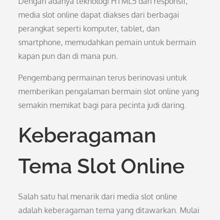
Dengan adanya teknologi HTML5 dan responsif,
media slot online dapat diakses dari berbagai
perangkat seperti komputer, tablet, dan
smartphone, memudahkan pemain untuk bermain
kapan pun dan di mana pun.
Pengembang permainan terus berinovasi untuk
memberikan pengalaman bermain slot online yang
semakin memikat bagi para pecinta judi daring.
Keberagaman
Tema Slot Online
Salah satu hal menarik dari media slot online
adalah keberagaman tema yang ditawarkan. Mulai