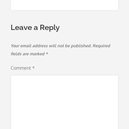
Leave a Reply
Your email address will not be published.
Required
fields are marked
*
Comment
*