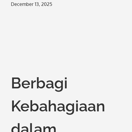
Posted
December 13, 2025
on
Berbagi
Kebahagiaan
dalam