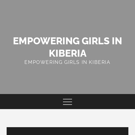
Skip
to
content
EMPOWERING GIRLS IN
KIBERIA
EMPOWERING GIRLS IN KIBERIA