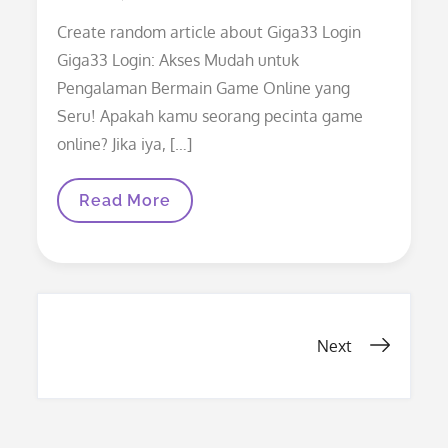
on
Create random article about Giga33 Login
Giga33 Login: Akses Mudah untuk
Pengalaman Bermain Game Online yang
Seru! Apakah kamu seorang pecinta game
online? Jika iya, […]
Giga33
Read More
Login:
Akses
Mudah
Untuk
Pengalaman
Bermain
Game
Posts
Online
Next
Yang
Seru!
navigation