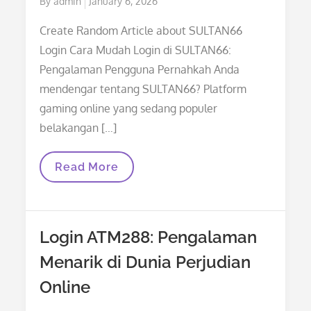
Posted
By
admin
January 6, 2026
on
Create Random Article about SULTAN66
Login Cara Mudah Login di SULTAN66:
Pengalaman Pengguna Pernahkah Anda
mendengar tentang SULTAN66? Platform
gaming online yang sedang populer
belakangan […]
Cara
Read More
Mudah
Login
Di
SULTAN66:
Pengalaman
Login ATM288: Pengalaman
Pengguna
Menarik di Dunia Perjudian
Online