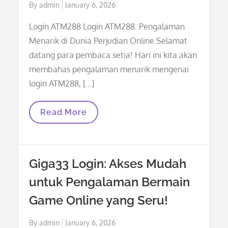
Posted
By
admin
January 6, 2026
on
Login ATM288 Login ATM288: Pengalaman
Menarik di Dunia Perjudian Online Selamat
datang para pembaca setia! Hari ini kita akan
membahas pengalaman menarik mengenai
login ATM288, […]
Login
Read More
ATM288:
Pengalaman
Menarik
Di
Dunia
Giga33 Login: Akses Mudah
Perjudian
Online
untuk Pengalaman Bermain
Game Online yang Seru!
Posted
By
admin
January 6, 2026